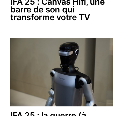
IFA 25 : Canvas Hifi, une
barre de son qui
transforme votre TV
IFA 25 : la guerre (à